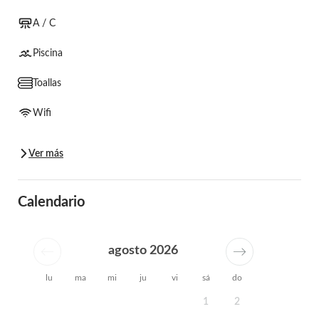
A / C
Piscina
Toallas
Wifi
Ver más
Calendario
agosto 2026
lu
ma
mi
ju
vi
sá
do
1
2