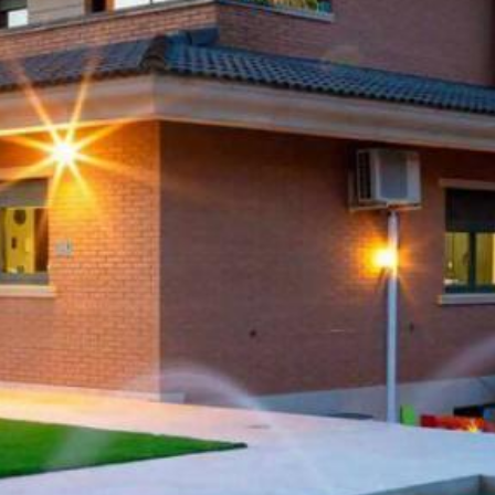
+34 679545691
info@lacanterarural.com