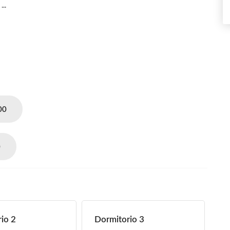
...
00
0
io 2
Dormitorio 3