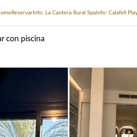
Home
Reservar
Info: La Cantera Rural Spa
Info: Calafell Pla
 Rural Spa
ar con piscina
n primera linea de mar con piscina