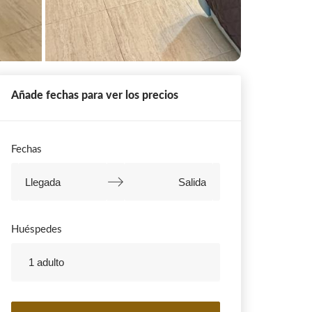
Añade fechas para ver los precios
Fechas
Navigate
forward
Navigate
to
backward
Huéspedes
interact
to
with
interact
1 adulto
the
with
calendar
the
and
calendar