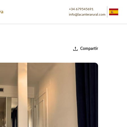
+34 679545691
ya
info@lacanterarural.com
Compartir