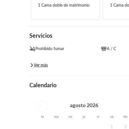
1 Cama doble de matrimonio
1 Cama do
Servicios
Prohibido fumar
A / C
Ver más
Calendario
agosto 2026
lu
ma
mi
ju
vi
sá
do
1
2