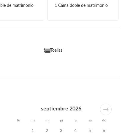
ble de matrimonio
1 Cama doble de matrimonio
Toallas
septiembre 2026
lu
ma
mi
ju
vi
sá
do
1
2
3
4
5
6